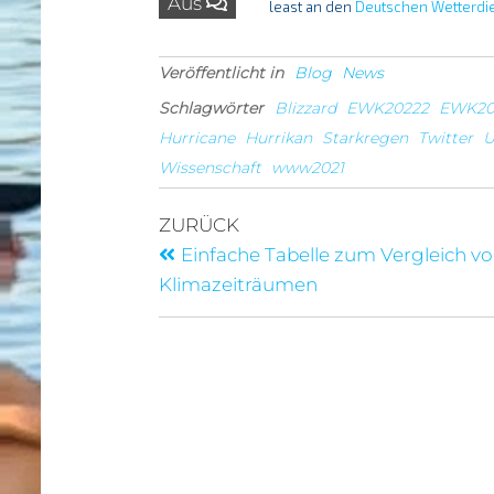
Aus
least an den
Deutschen Wetterdi
Veröffentlicht in
Blog
News
Schlagwörter
Blizzard
EWK20222
EWK20
Hurricane
Hurrikan
Starkregen
Twitter
U
Wissenschaft
www2021
ZURÜCK
Einfache Tabelle zum Vergleich v
Klimazeiträumen