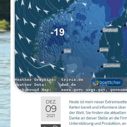
DEZ.
Heute ist mein neuer Extremwette
09
Karten bereit und informiere übe
der Welt. Sie finden die aktuellen
2021
Danke an dieser Stelle an die Fir
Unterstützung und Produktion, a