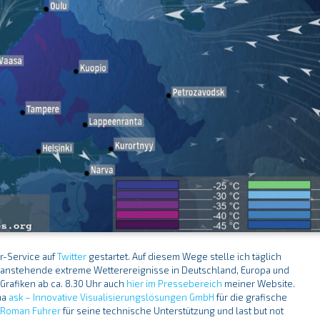
r-Service auf
Twitter
gestartet. Auf diesem Wege stelle ich täglich
r anstehende extreme Wetterereignisse in Deutschland, Europa und
 Grafiken ab ca. 8.30 Uhr auch
hier im Pressebereich
meiner Website.
ma
ask – Innovative Visualisierungslösungen GmbH
für die grafische
n
Roman Fuhrer
für seine technische Unterstützung und last but not