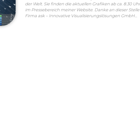
der Welt. Sie finden die aktuellen Grafiken ab ca. 8.30 Uh
im Pressebereich meiner Website. Danke an dieser Stelle
Firma ask – Innovative Visualisierungslösungen GmbH…