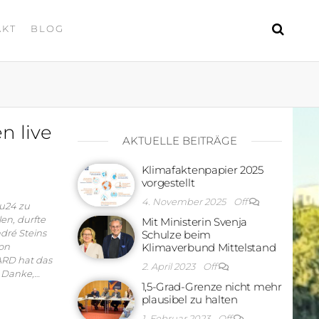
AKT
BLOG
n live
AKTUELLE BEITRÄGE
Klimafaktenpapier 2025
vorgestellt
4. November 2025
Off
u24 zu
en, durfte
Mit Ministerin Svenja
dré Steins
Schulze beim
von
Klimaverbund Mittelstand
ARD hat das
2. April 2023
Off
 Danke,…
1,5-Grad-Grenze nicht mehr
plausibel zu halten
1. Februar 2023
Off