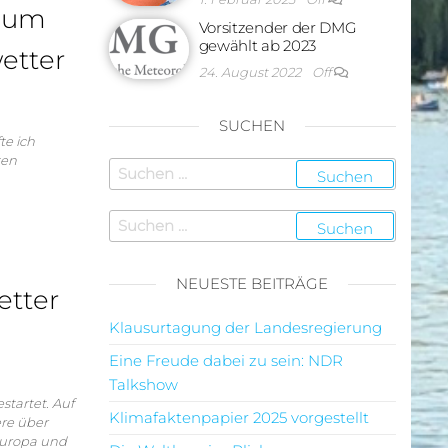
 zum
Vorsitzender der DMG
gewählt ab 2023
etter
24. August 2022
Off
SUCHEN
e ich
ten
NEUESTE BEITRÄGE
etter
Klausurtagung der Landesregierung
Eine Freude dabei zu sein: NDR
Talkshow
startet. Auf
Klimafaktenpapier 2025 vorgestellt
ere über
Europa und