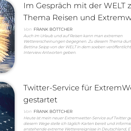
Im Gespräch mit der WELT
Thema Reisen und Extremw
Von
FRANK BÖTTCHER
Auch im Urlaub und auf Reisen kann man extremen
Wettererscheinungen begegnen. Zu diesem Thema durft
Bettina Seipp von der WELT in dem soeben veröffentlich
Interview Antworten geben.
Twitter-Service für ExtremW
gestartet
Von
FRANK BÖTTCHER
Heute ist mein neuer Extremwetter-Service auf Twitter ge
diesem Wege stelle ich täglich Karten bereit und informi
anstehende extreme Wetterereignisse in Deutschland, 