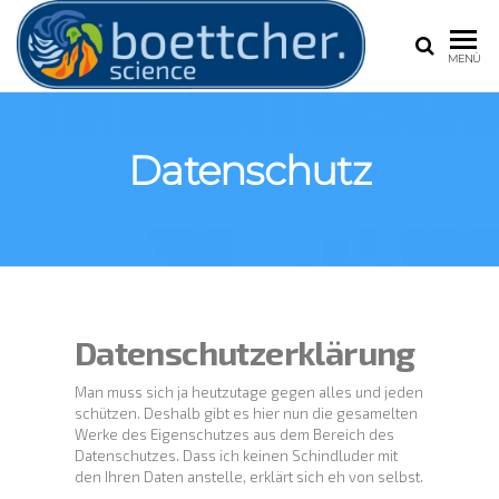
BOETT
Frank
MENÜ
Böttcher,
Experte für
Extremwetter
Wetter und
Datenschutz
Klimawandel
Datenschutzerklärung
Man muss sich ja heutzutage gegen alles und jeden
schützen. Deshalb gibt es hier nun die gesamelten
Werke des Eigenschutzes aus dem Bereich des
Datenschutzes. Dass ich keinen Schindluder mit
den Ihren Daten anstelle, erklärt sich eh von selbst.