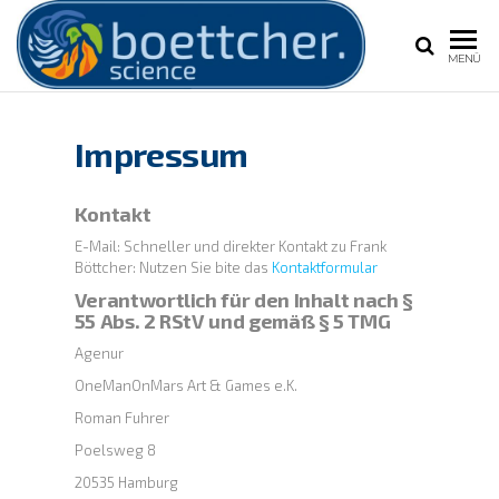
BOETT
Frank
MENÜ
Böttcher,
Experte für
Extremwetter
Impressum
Wetter und
Klimawandel
Kontakt
E-Mail: Schneller und direkter Kontakt zu Frank
Böttcher: Nutzen Sie bite das
Kontaktformular
Verantwortlich für den Inhalt nach §
55 Abs. 2 RStV und gemäß § 5 TMG
Agenur
OneManOnMars Art & Games e.K.
Roman Fuhrer
Poelsweg 8
20535 Hamburg