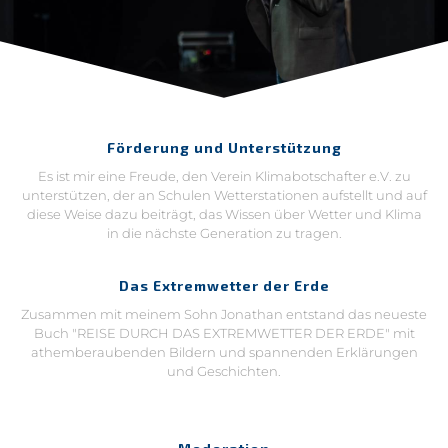
Förderung und Unterstützung
Es ist mir eine Freude, den Verein Klimabotschafter e.V. zu
unterstützen, der an Schulen Wetterstationen aufstellt und auf
diese Weise dazu beiträgt, das Wissen über Wetter und Klima
in die nächste Generation zu tragen.
Das Extremwetter der Erde
Zusammen mit meinem Sohn Jonathan entstand das neueste
Buch "REISE DURCH DAS EXTREMWETTER DER ERDE" mit
athemberaubenden Bildern und spannenden Erklärungen
und Geschichten.
Moderation
Sie können mich an etwa 100 Tagen im Jahr beim NDR, bei