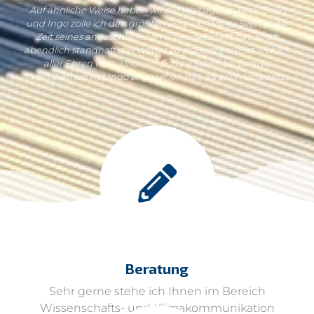
Auf ähnliche Weise haben wir die Weltlage im Blick. Sven
und Ingo zolle ich den größten Respekt.Wie es Sven in der
Zeit seines angeschlagenen Knies geschafft hat, so oft
abendlich standhaft das Wetter zu präsentieren, ist wirklich
aller Ehren wert. Und wer sich zu Jahresbeginn die
Tagesthemen mit Ingo angesehen hat, als er im Vollbesitz…
Beratung
Sehr gerne stehe ich Ihnen im Bereich
Wissenschafts- und Klimakommunikation