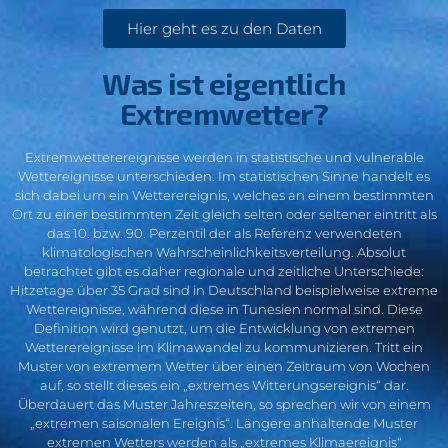
Hier geht es zu den Daten
Was ist eigentlich
Extremwetter?
Extremwetterereignisse werden in statistische und vulnerable
Wettereignisse unterschieden. Im statistischen Sinne handelt es
sich dabei um ein Wetterereignis, welches an einem bestimmten
Ort zu einer bestimmten Zeit gleich selten oder seltener eintritt als
das 10. bzw. 90. Perzentil der als Referenz verwendeten
klimatologischen Wahrscheinlichkeitsverteilung. Absolut
betrachtet gibt es daher regionale und zeitliche Unterschiede:
Hitzetage über 35 Grad sind in Deutschland beispielweise extreme
Wettereignisse, während diese in Tunesien normal sind. Diese
Definition wird genutzt, um die Entwicklung von extremen
Wetterereignisse im Klimawandel zu kommunizieren. Tritt ein
Muster von extremem Wetter über einen Zeitraum von Wochen
auf, so stellt dieses ein „extremes Witterungsereignis“ dar.
Überdauert das Muster Jahreszeiten, so sprechen wir von einem
„extremen saisonalen Ereignis“. Längere anhaltende Muster
extremen Wetters werden als „extremes Klimaereignis“