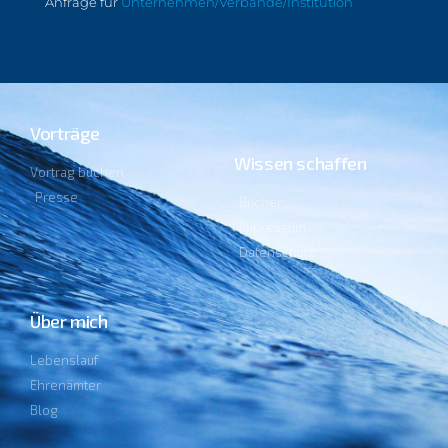
Vorträge
Wissen schaffen
Vortrag buchen
Presse
Bücher
Impressum
Datenschutz
Über mich
Lebenslauf
Ehrenämter
Blog
„In den kommenden Tagen fristet die Sonne wieder ein