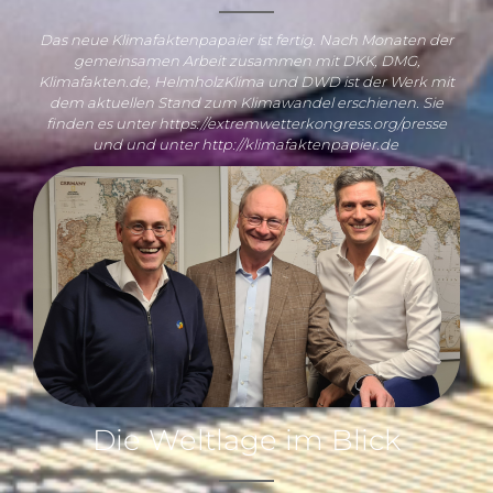
Das neue Klimafaktenpapaier ist fertig. Nach Monaten der
gemeinsamen Arbeit zusammen mit DKK, DMG,
Klimafakten.de, HelmholzKlima und DWD ist der Werk mit
dem aktuellen Stand zum Klimawandel erschienen. Sie
finden es unter https://extremwetterkongress.org/presse
und und unter http://klimafaktenpapier.de
Die Weltlage im Blick