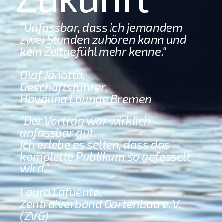
"Unfassbar, dass ich jemandem
zwei Stunden zuhören kann und
kein Zeitgefühl mehr kenne."
Olaf Janotta,
Geschäftsführer,
Havanna Lounge Bremen
"Der Vortrag war wirklich
unfassbar gut.
Ich erlebe es selten, dass das
komplette Publikum so gefesselt
wird."
Laura Lafuente,
Zentralverband Gartenbau e. V.
(ZVG)