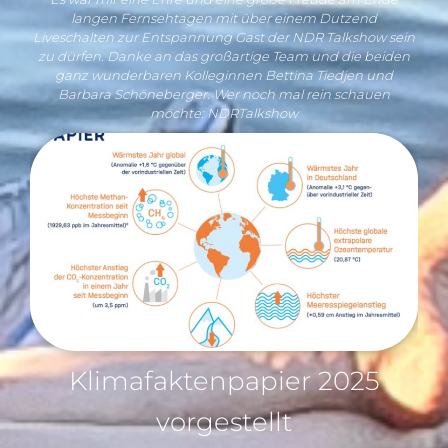
langen Fernsehtagen mit über einem Dutzend
Liveschalten zur Entspannung Gast der NDR Talkshow sein
zu dürfen. Danke an das großartige Team und die beiden
ganz wunderbaren Kolleginnen Bettina Tiedjen und
Barbara Schöneberger. Wer noch mal rein schauen
möchte: NDRTalkshow
Klimafaktenpapier 2025
vorgestellt