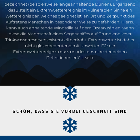
bezeichnet (beispielsweise langeanhaltende Dürren). Ergänzend
dazu stellt ein Extremwetterereignis im vulnerablen Sinne ein
Wettereignis dar, welches geeignet ist, an Ort und Zeitpunkt des
Auftretens Menschen in besonderer Weise zu gefährden. Hierzu
kann auch anhaltende Windstille auf dem Ozean zählen, wenn
diese die Mannschaft eines Segelschiffes auf Grund endlicher
Trinkwasserreserven existentiell bedroht. Extremwetter ist daher
nicht gleichbedeutend mit Unwetter. Für ein
Extremwetterereignis muss mindestens eine der beiden
Definitionen erfüllt sein.
SCHÖN, DASS SIE VORBEI GESCHNEIT SIND