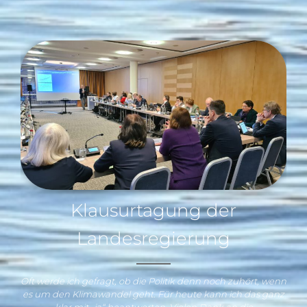
Klausurtagung der
Landesregierung
Oft werde ich gefragt, ob die Politik denn noch zuhört, wenn
es um den Klimawandel geht. Für heute kann ich das ganz
klar mit „ja“ beantworten. Vielen Dank an die