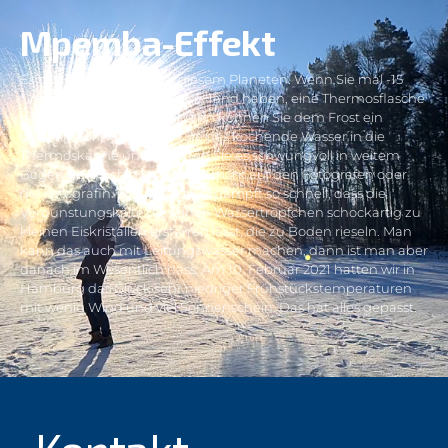
Es gibt ja tolle Dinge auf diesem Planeten. Wenn Sie mal -15
Grad Außentemperatur zur Hand haben, eine Thermosflasche
und kochenden Wasser, dann können Sie dem Frost ein
Lächeln abringen. Füllen Sie das kochende Wasser in die
Thermoskanne und schütten Sie es schwungvoll in weitem
Bogen über sich hinweg. Also nicht auf den Fotografen oder
die Fotografin. Das Wasser verdampft so schnell, dass die
Verdunstungskälte die feinen Wassertröpfchen schockartig zu
kleinen Eiskristallen erstarren lässt, die zu Boden rieseln. Man
kann das auch mit Leitungswasser machen, dann ist man aber
danach im Wesentlich nass. Am 10. Februar 2021 hatten wir in
Hamburg das Glück sehr niedriger Frühstückstemperaturen
mit wenig Wind und viel Sonnenschein. Das hat alles gepasst.
Kontakt