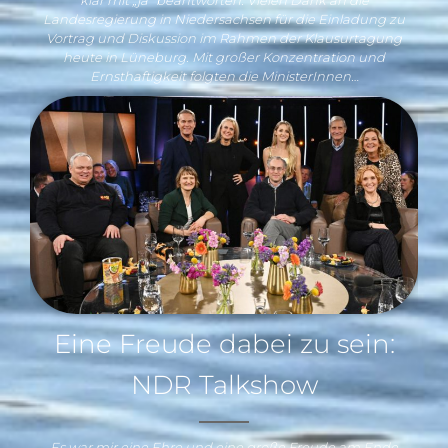
Landesregierung in Niedersachsen für die Einladung zu
Vortrag und Diskussion im Rahmen der Klausurtagung
heute in Lüneburg. Mit großer Konzentration und
Ernsthaftigkeit folgten die MinisterInnen…
Eine Freude dabei zu sein:
NDR Talkshow
Es war mir eine Ehre und eine große Freude am Ende