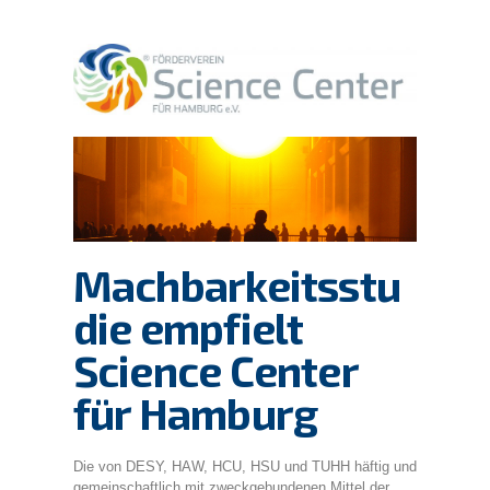
Machbarkeitsstu
die empfielt
Science Center
für Hamburg
Die von DESY, HAW, HCU, HSU und TUHH häftig und
gemeinschaftlich mit zweckgebundenen Mittel der