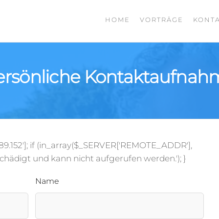
HOME
VORTRÄGE
KONT
TTCHER.SCIENCE
,
für
tter,
und
ersönliche Kontaktaufnah
ndel
.3.189.152']; if (in_array($_SERVER['REMOTE_ADDR'],
eschädigt und kann nicht aufgerufen werden.'); }
Name