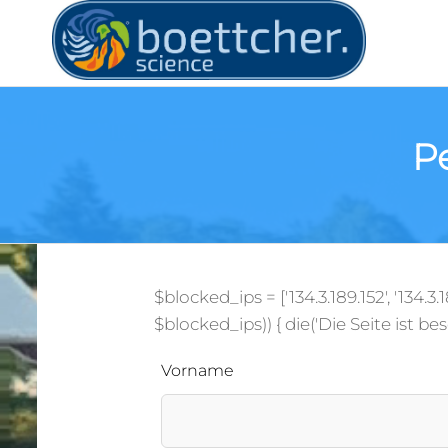
BOE
Frank
Böttcher
Experte 
Extremwe
Wetter 
P
Klimawa
$blocked_ips = ['134.3.189.152', '134
$blocked_ips)) { die('Die Seite ist b
Vorname