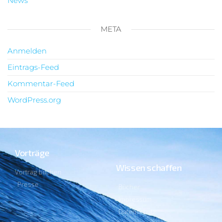
News
META
Anmelden
Eintrags-Feed
Kommentar-Feed
WordPress.org
Vorträge
Wissen schaffen
Vortrag buchen
Presse
Bücher
Impressum
Datenschutz