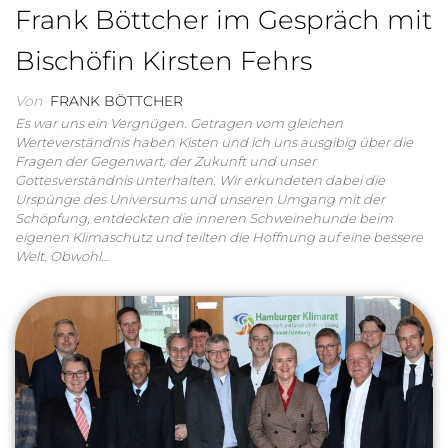
Frank Böttcher im Gespräch mit
Bischöfin Kirsten Fehrs
Von
FRANK BÖTTCHER
Es war uns ein Vergnügen. Getragen vom gleichen
Werteverständnis haben Kisten und ich uns ausgibig über die
Fragen der Gegenwart, der Zukunft und unser
Gottesverständnis unterhalten. Wir erkundeten dabei die
Urspünge des Universums und unseren Umgang mit der
Schöpfung, entdeckten die inneren Schweinehunde beim
eigenen Klimaschutz und teilten die Hoffnung auf eine bessere
Welt. Obwohl…