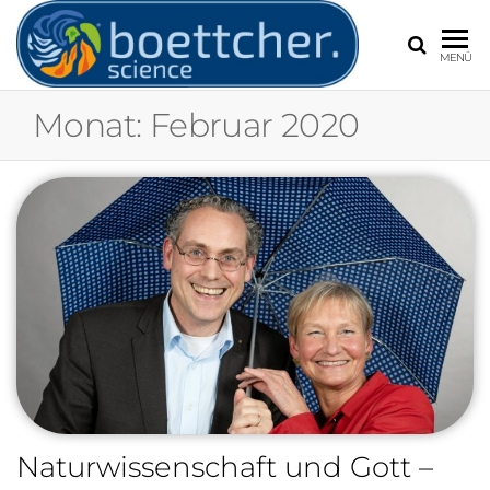
BOETT
Frank
MENÜ
Böttcher,
Experte für
Monat:
Februar 2020
Extremwetter
Wetter und
Klimawandel
Naturwissenschaft und Gott –