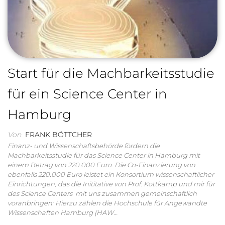
Start für die Machbarkeitsstudie
für ein Science Center in
Hamburg
Von
FRANK BÖTTCHER
Finanz- und Wissenschaftsbehörde fördern die
Machbarkeitsstudie für das Science Center in Hamburg mit
einem Betrag von 220.000 Euro. Die Co-Finanzierung von
ebenfalls 220.000 Euro leistet ein Konsortium wissenschaftlicher
Einrichtungen, das die Inititative von Prof. Kottkamp und mir für
des Science Centers mit uns zusammen gemeinschaftlich
voranbringen: Hierzu zählen die Hochschule für Angewandte
Wissenschaften Hamburg (HAW…