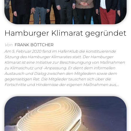
Hamburger Klimarat gegründet
Von
FRANK BÖTTCHER
Am 5. Februar 2020 fand im HafenKlub die konstituierende
Sitzung des Hamburger Klimarates statt. Der Hamburger
Klimarat ist eine Initiative zur Beschleunigung von Maßnahmen
zu Klimaschutz und -Anpassung. Er dient dem informellen
Austausch und Dialog zwischen den Mitgliedern sowie dem
gegenseitigen Rat. Die Mitglieder tauschen sich über die
Fortschritte und Hindernisse der eigenen Maßnahmen aus,…