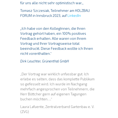
für uns alle nicht sehr optimistisch war.
„
Tomasz Szczesiak, Teilnehmer am HOLZBAU
FORUM in Innsbruck 2023, auf
LinkedIn
„I
ch habe von den KollegInnen, die Ihren
Vortrag gehört haben, ein 100% positives
Feedback erhalten. Alle waren von Ihrem
Vortrag und Ihrer Vortragsweise total
beeindruckt. Diese Feedback wollte ich Ihnen
nicht vorenthalten.“
Dirk Leuchter, Grünenthal GmbH
„Der Vortrag war wirklich unfassbar gut. Ich
erlebe es selten, dass das komplette Publikum
so gefesselt wird. Ich wurde im Nachgang
mehrfach angesprochen von Teilnehmern, die
Herr Böttcher gern auf eigenen Tagungen
buchen möchten….“
Laura Lafuente, Zentralverband Gartenbau e. V.
(ZVG)