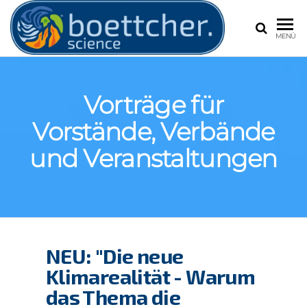
BOETT
Frank
MENÜ
Böttcher,
Experte für
Extremwetter
Wetter und
Vorträge für
Klimawandel
Vorstände, Verbände
und Veranstaltungen
NEU: "Die neue
Klimarealität - Warum
das Thema die