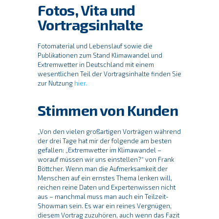
Fotos, Vita und
Vortragsinhalte
Fotomaterial und Lebenslauf sowie die
Publikationen zum Stand Klimawandel und
Extremwetter in Deutschland mit einem
wesentlichen Teil der Vortragsinhalte finden Sie
zur Nutzung
hier.
Stimmen von Kunden
„Von
den
vielen
großartigen
Vorträgen
während
der
drei
Tage
hat
mir
der
folgende
am
besten
gefallen
:
„
Extremwetter
im
Klimawandel
–
worauf
müssen
wir
uns
einstellen
?“
von
Frank
Böttcher
.
Wenn man die Aufmerksamkeit der
Menschen auf ein ernstes Thema lenken will,
reichen reine Daten und Expertenwissen nicht
aus – manchmal muss man auch ein Teilzeit-
Showman sein.
Es war ein reines Vergnügen,
diesem Vortrag zuzuhören, auch wenn das Fazit