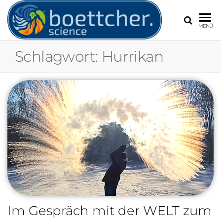
BOETT
Frank
MENÜ
Böttcher,
Experte für
Schlagwort:
Hurrikan
Extremwetter
Wetter und
Klimawandel
Im Gespräch mit der WELT zum