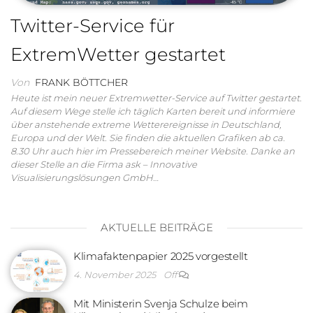
Twitter-Service für
ExtremWetter gestartet
Von
FRANK BÖTTCHER
Heute ist mein neuer Extremwetter-Service auf Twitter gestartet.
Auf diesem Wege stelle ich täglich Karten bereit und informiere
über anstehende extreme Wetterereignisse in Deutschland,
Europa und der Welt. Sie finden die aktuellen Grafiken ab ca.
8.30 Uhr auch hier im Pressebereich meiner Website. Danke an
dieser Stelle an die Firma ask – Innovative
Visualisierungslösungen GmbH…
AKTUELLE BEITRÄGE
Klimafaktenpapier 2025 vorgestellt
4. November 2025
Off
Mit Ministerin Svenja Schulze beim