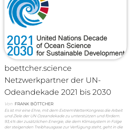
boettcher.science
Netzwerkpartner der UN-
Odeandekade 2021 bis 2030
Von
FRANK BÖTTCHER
Es ist mir eine Ehre, mit dem ExtremWetterKongress die Arbeit
und Ziele der UN Ozeandekade zu unterstützen und fördern.
93,4% der zusätzlichen Energie, die dem Klimasystem in Folge
der steigenden Treibhausgase zur Verfügung steht, geht in die