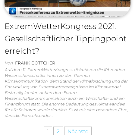
ExtremWetterKongress 2021:
Gesellschaftlicher Tippingpoint
erreicht?
Von
FRANK BÖTTCHER
Auf dem 11. ExtremWetterKongress diskutieren die führenden
Wissenschenschatler:innen zu den Themen
Klimakommunikation, dem Stand der Klimaforschung und der
Entwicklung von Extremwetterereignissen im Klimawandel.
Erstmalig fanden neben dem Forum
Wissenschaftskommuninaktion auch ein Wirtschafts- und ein
Finanzforum statt. Die enorme Bedeutung des Klimawandels
für alle Sektoren wurde deutlich. Es ist mir eine besondere Ehre,
dass die Fernsehsender…
1
2
Nächste