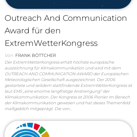
Outreach And Communication
Award für den
ExtremWetterKongress
Von
FRANK BÖTTCHER
Der ExtremWetterKongress erhält höchste europäische
auszeichnung für Klimakommunikation und wird mit dem
OUTREACH AND COMMUNICATION AWARD der Europäischen
Meteorologischen Gesellschaft ausgezeichnet. Der 2006
gestartete und seitdem stattfindende ExtremWetterKongress ist
laut EMS „eine enorme langfristige Anstrengung“ der
Klimakommunikation. Der Kongress ist 2006 Pionier im Beriech
der Klimakommunikation gewesen und hat dieses Themenfeld
maßgeblich mitgeprägt. Die von…