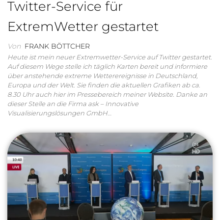
Twitter-Service für
ExtremWetter gestartet
Von
FRANK BÖTTCHER
Heute ist mein neuer Extremwetter-Service auf Twitter gestartet.
Auf diesem Wege stelle ich täglich Karten bereit und informiere
über anstehende extreme Wetterereignisse in Deutschland,
Europa und der Welt. Sie finden die aktuellen Grafiken ab ca.
8.30 Uhr auch hier im Pressebereich meiner Website. Danke an
dieser Stelle an die Firma ask – Innovative
Visualisierungslösungen GmbH…