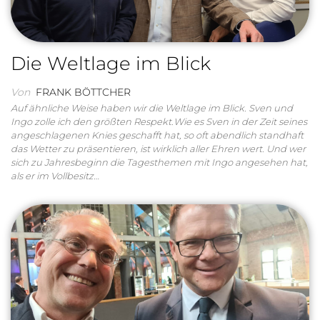
Die Weltlage im Blick
Von
FRANK BÖTTCHER
Auf ähnliche Weise haben wir die Weltlage im Blick. Sven und
Ingo zolle ich den größten Respekt.Wie es Sven in der Zeit seines
angeschlagenen Knies geschafft hat, so oft abendlich standhaft
das Wetter zu präsentieren, ist wirklich aller Ehren wert. Und wer
sich zu Jahresbeginn die Tagesthemen mit Ingo angesehen hat,
als er im Vollbesitz…