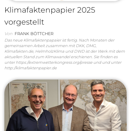
Klimafaktenpapier 2025
vorgestellt
Von
FRANK BÖTTCHER
Das neue Klimafaktenpapaier ist fertig. Nach Monaten der
gemeinsamen Arbeit zusammen mit DKK, DMG,
Klimafakten.de, HelmholzKlima und DWD ist der Werk mit dem
aktuellen Stand zum Klimawandel erschienen. Sie finden es
unter https://extremwetterkongress.org/presse und und unter
http://klimafaktenpapier.de