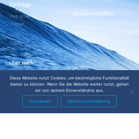
Vorträge
Wissen schaffen
Vortrag buchen
Presse
Bücher
Impressum
Datenschutz
Über mich
Lebenslauf
Diese Website nutzt Cookies, um bestmögliche Funktionalität
Ehrenämter
bieten zu können. Wenn Sie die Website weiter nutzt, gehen
Blog
wir von deinem Einverständnis aus.
Verstanden
Datenschutzerklärung
„In den kommenden Tagen fristet die Sonne wieder ein
Schattendasein.“