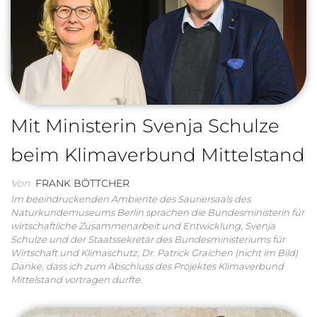
Mit Ministerin Svenja Schulze
beim Klimaverbund Mittelstand
Von
FRANK BÖTTCHER
Im beeindruckenden Ambiente des Sauriersaals des
Naturkundemuseums Berlin sprachen die Bundesministerin für
wirtschaftliche Zusammenarbeit und Entwicklung, Svenja
Schulze und der Staatssekretär des Bundesministeriums für
Wirtschaft und Klimaschutz, Dr. Patrick Graichen (nicht im Bild)
Danke, dass ich zum Abschluss des Projektes Klimaverbund
Mittelstand vortragen durfte.