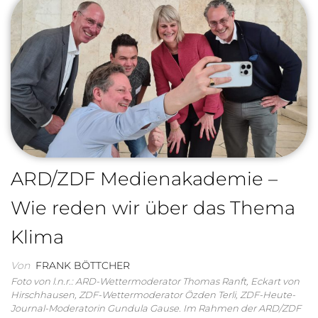
ARD/ZDF Medienakademie –
Wie reden wir über das Thema
Klima
Von
FRANK BÖTTCHER
Foto von l.n.r.: ARD-Wettermoderator Thomas Ranft, Eckart von
Hirschhausen, ZDF-Wettermoderator Özden Terli, ZDF-Heute-
Journal-Moderatorin Gundula Gause. Im Rahmen der ARD/ZDF