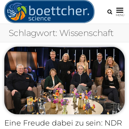
BOETT
Frank
MENÜ
Böttcher,
Experte für
Schlagwort:
Wissenschaft
Extremwetter
Wetter und
Klimawandel
Eine Freude dabei zu sein: NDR