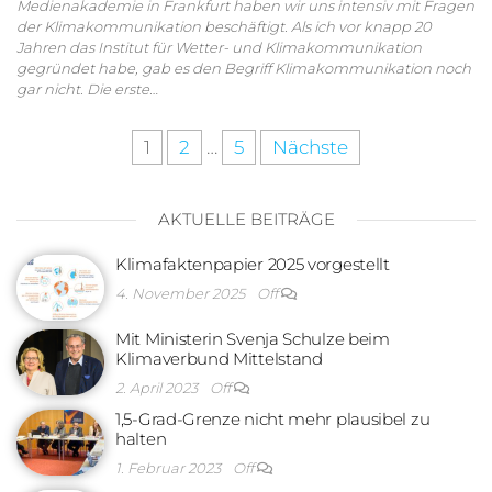
Medienakademie in Frankfurt haben wir uns intensiv mit Fragen
der Klimakommunikation beschäftigt. Als ich vor knapp 20
Jahren das Institut für Wetter- und Klimakommunikation
gegründet habe, gab es den Begriff Klimakommunikation noch
gar nicht. Die erste…
1
2
…
5
Nächste
AKTUELLE BEITRÄGE
Klimafaktenpapier 2025 vorgestellt
4. November 2025
Off
Mit Ministerin Svenja Schulze beim
Klimaverbund Mittelstand
2. April 2023
Off
1,5-Grad-Grenze nicht mehr plausibel zu
halten
1. Februar 2023
Off