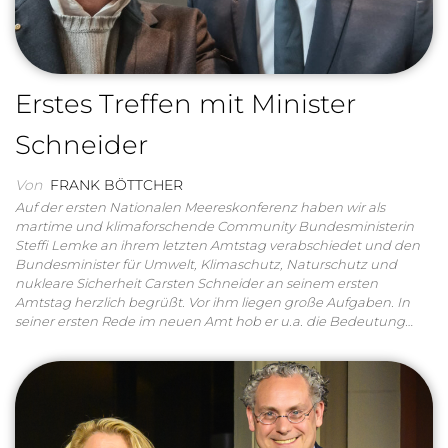
Erstes Treffen mit Minister
Schneider
Von
FRANK BÖTTCHER
Auf der ersten Nationalen Meereskonferenz haben wir als
martime und klimaforschende Community Bundesministerin
Steffi Lemke an ihrem letzten Amtstag verabschiedet und den
Bundesminister für Umwelt, Klimaschutz, Naturschutz und
nukleare Sicherheit Carsten Schneider an seinem ersten
Amtstag herzlich begrüßt. Vor ihm liegen große Aufgaben. In
seiner ersten Rede im neuen Amt hob er u.a. die Bedeutung…