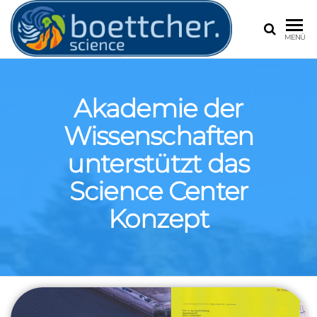
BOETT
Frank
MENÜ
Böttcher,
Experte für
Extremwetter
Wetter und
Akademie der
Klimawandel
Wissenschaften
unterstützt das
Science Center
Konzept