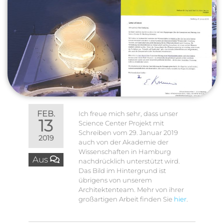
FEB.
Ich freue mich sehr, dass unser
13
Science Center Projekt mit
Schreiben vom 29. Januar 2019
2019
auch von der Akademie der
Wissenschaften in Hamburg
Aus
nachdrücklich unterstützt wird.
Das Bild im Hintergrund ist
übrigens von unserem
Architektenteam. Mehr von ihrer
großartigen Arbeit finden Sie
hier
.