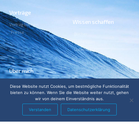
Vorträge
Wissen schaffen
Vortrag buchen
Presse
Bücher
Impressum
Datenschutz
Über mich
Lebenslauf
Diese Website nutzt Cookies, um bestmögliche Funktionalität
Ehrenämter
bieten zu können. Wenn Sie die Website weiter nutzt, gehen
Blog
wir von deinem Einverständnis aus.
Verstanden
Datenschutzerklärung
„In den kommenden Tagen fristet die Sonne wieder ein
Schattendasein.“