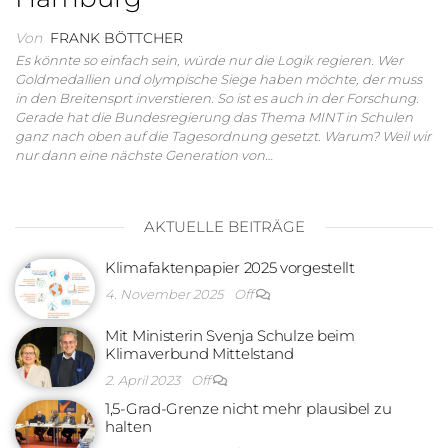
Von
FRANK BÖTTCHER
Es könnte so einfach sein, würde nur die Logik regieren. Wer
Goldmedallien und olympische Siege haben möchte, der muss
in den Breitensprt inverstieren. So ist es auch in der Forschung.
Gerade hat die Bundesregierung das Thema MINT in Schulen
ganz nach oben auf die Tagesordnung gesetzt. Warum? Weil wir
nur dann eine nächste Generation von…
AKTUELLE BEITRÄGE
Klimafaktenpapier 2025 vorgestellt
4. November 2025
Off
Mit Ministerin Svenja Schulze beim
Klimaverbund Mittelstand
2. April 2023
Off
1,5-Grad-Grenze nicht mehr plausibel zu
halten