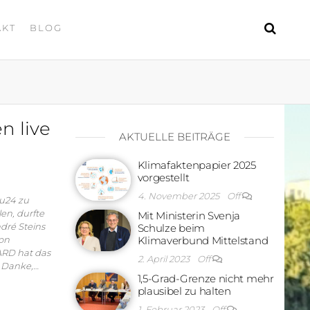
AKT
BLOG
n live
AKTUELLE BEITRÄGE
Klimafaktenpapier 2025
vorgestellt
4. November 2025
Off
u24 zu
en, durfte
Mit Ministerin Svenja
dré Steins
Schulze beim
von
Klimaverbund Mittelstand
ARD hat das
2. April 2023
Off
 Danke,…
1,5-Grad-Grenze nicht mehr
plausibel zu halten
1. Februar 2023
Off