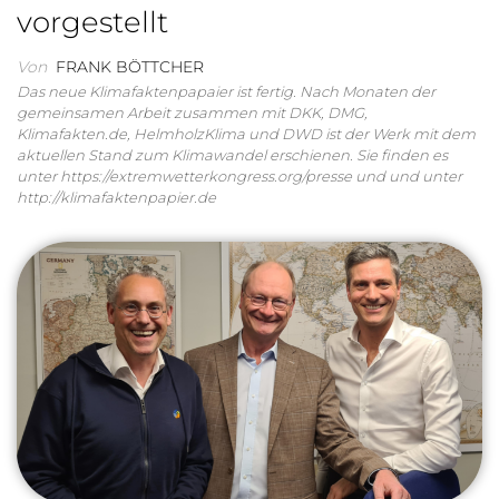
vorgestellt
Von
FRANK BÖTTCHER
Das neue Klimafaktenpapaier ist fertig. Nach Monaten der
gemeinsamen Arbeit zusammen mit DKK, DMG,
Klimafakten.de, HelmholzKlima und DWD ist der Werk mit dem
aktuellen Stand zum Klimawandel erschienen. Sie finden es
unter https://extremwetterkongress.org/presse und und unter
http://klimafaktenpapier.de