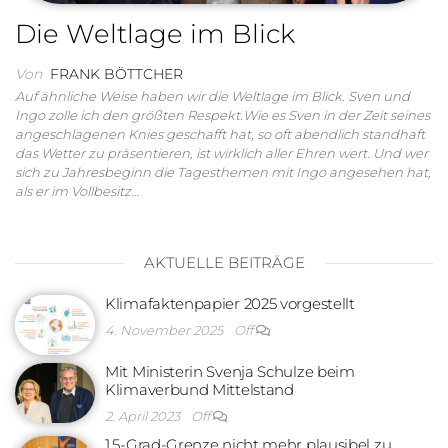
Die Weltlage im Blick
Von
FRANK BÖTTCHER
Auf ähnliche Weise haben wir die Weltlage im Blick. Sven und
Ingo zolle ich den größten Respekt.Wie es Sven in der Zeit seines
angeschlagenen Knies geschafft hat, so oft abendlich standhaft
das Wetter zu präsentieren, ist wirklich aller Ehren wert. Und wer
sich zu Jahresbeginn die Tagesthemen mit Ingo angesehen hat,
als er im Vollbesitz…
AKTUELLE BEITRÄGE
Klimafaktenpapier 2025 vorgestellt
4. November 2025
Off
Mit Ministerin Svenja Schulze beim
Klimaverbund Mittelstand
2. April 2023
Off
1,5-Grad-Grenze nicht mehr plausibel zu