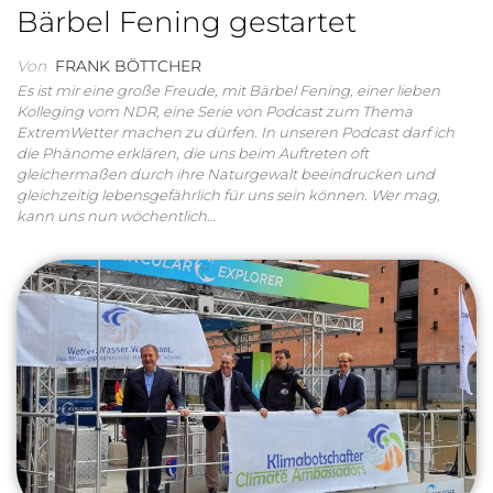
Bärbel Fening gestartet
Von
FRANK BÖTTCHER
Es ist mir eine große Freude, mit Bärbel Fening, einer lieben
Kolleging vom NDR, eine Serie von Podcast zum Thema
ExtremWetter machen zu dürfen. In unseren Podcast darf ich
die Phänome erklären, die uns beim Auftreten oft
gleichermaßen durch ihre Naturgewalt beeindrucken und
gleichzeitig lebensgefährlich für uns sein können. Wer mag,
kann uns nun wöchentlich…