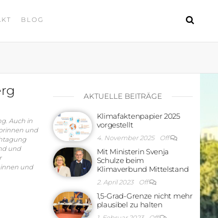
AKT
BLOG
erg
AKTUELLE BEITRÄGE
Klimafaktenpapier 2025
ng. Auch in
vorgestellt
torinnen und
4. November 2025
Off
chtagung
and und
Mit Ministerin Svenja
r
Schulze beim
eginnen und
Klimaverbund Mittelstand
2. April 2023
Off
1,5-Grad-Grenze nicht mehr
plausibel zu halten
1. Februar 2023
Off