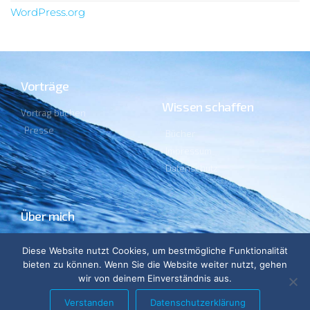
WordPress.org
Vorträge
Wissen schaffen
Vortrag buchen
Presse
Bücher
Impressum
Datenschutz
Über mich
Lebenslauf
Diese Website nutzt Cookies, um bestmögliche Funktionalität
Ehrenämter
bieten zu können. Wenn Sie die Website weiter nutzt, gehen
Blog
wir von deinem Einverständnis aus.
Verstanden
Datenschutzerklärung