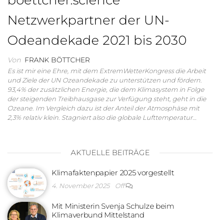
Netzwerkpartner der UN-
Odeandekade 2021 bis 2030
Von
FRANK BÖTTCHER
Es ist mir eine Ehre, mit dem ExtremWetterKongress die Arbeit
und Ziele der UN Ozeandekade zu unterstützen und fördern.
93,4% der zusätzlichen Energie, die dem Klimasystem in Folge
der steigenden Treibhausgase zur Verfügung steht, geht in die
Ozeane. Im Vergleich dazu ist der Anteil der Atmosphäse mit
2,3% relativ klein. Stagniert also die globale Lufttemperatur…
AKTUELLE BEITRÄGE
Klimafaktenpapier 2025 vorgestellt
4. November 2025
Off
Mit Ministerin Svenja Schulze beim
Klimaverbund Mittelstand