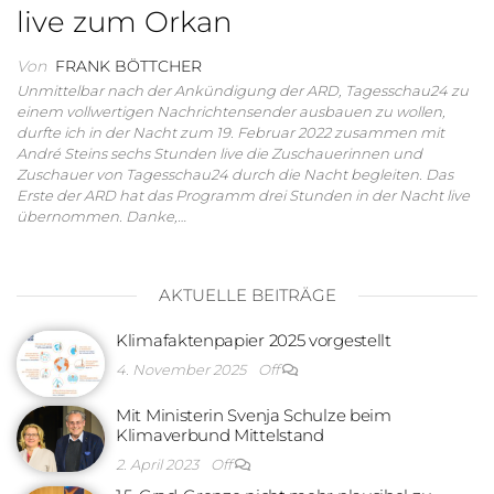
live zum Orkan
Von
FRANK BÖTTCHER
Unmittelbar nach der Ankündigung der ARD, Tagesschau24 zu
einem vollwertigen Nachrichtensender ausbauen zu wollen,
durfte ich in der Nacht zum 19. Februar 2022 zusammen mit
André Steins sechs Stunden live die Zuschauerinnen und
Zuschauer von Tagesschau24 durch die Nacht begleiten. Das
Erste der ARD hat das Programm drei Stunden in der Nacht live
übernommen. Danke,…
AKTUELLE BEITRÄGE
Klimafaktenpapier 2025 vorgestellt
4. November 2025
Off
Mit Ministerin Svenja Schulze beim
Klimaverbund Mittelstand
2. April 2023
Off