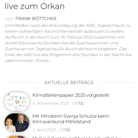
live zum Orkan
Von
FRANK BÖTTCHER
Unmittelbar nach der Ankündigung der ARD, Tagesschau24 zu
einem vollwertigen Nachrichtensender ausbauen zu wollen,
durfte ich in der Nacht zum 19. Februar 2022 zusammen mit
André Steins sechs Stunden live die Zuschauerinnen und
Zuschauer von Tagesschau24 durch die Nacht begleiten. Das
Erste der ARD hat das Programm drei Stunden in der Nacht live
übernommen. Danke,…
AKTUELLE BEITRÄGE
Klimafaktenpapier 2025 vorgestellt
4. November 2025
Off
Mit Ministerin Svenja Schulze beim
Klimaverbund Mittelstand
2. April 2023
Off