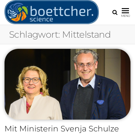
BOETT
Frank
MENÜ
Böttcher,
Experte für
Schlagwort:
Mittelstand
Extremwetter
Wetter und
Klimawandel
Mit Ministerin Svenja Schulze