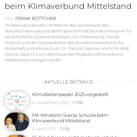
beim Klimaverbund Mittelstand
Von
FRANK BÖTTCHER
Im beeindruckenden Ambiente des Sauriersaals des
Naturkundemuseums Berlin sprachen die Bundesministerin für
wirtschaftliche Zusammenarbeit und Entwicklung, Svenja
Schulze und der Staatssekretär des Bundesministeriums für
Wirtschaft und Klimaschutz, Dr. Patrick Graichen (nicht im Bild)
Danke, dass ich zum Abschluss des Projektes Klimaverbund
Mittelstand vortragen durfte.
AKTUELLE BEITRÄGE
Klimafaktenpapier 2025 vorgestellt
4. November 2025
Off
Mit Ministerin Svenja Schulze beim
Klimaverbund Mittelstand
2. April 2023
Off