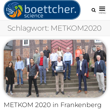
BOETT
Frank
MENÜ
Böttcher,
Experte für
Schlagwort:
METKOM2020
Extremwetter
Wetter und
Klimawandel
METKOM 2020 in Frankenberg