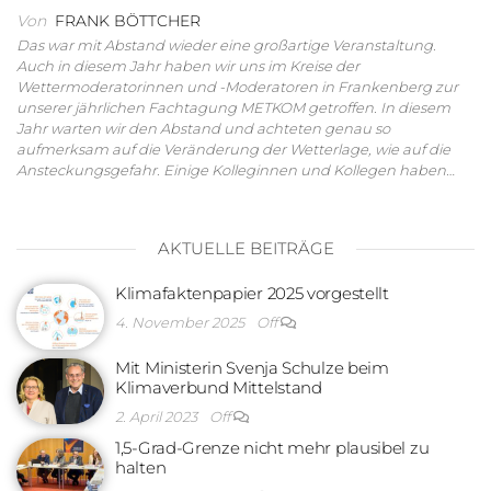
Von
FRANK BÖTTCHER
Das war mit Abstand wieder eine großartige Veranstaltung.
Auch in diesem Jahr haben wir uns im Kreise der
Wettermoderatorinnen und -Moderatoren in Frankenberg zur
unserer jährlichen Fachtagung METKOM getroffen. In diesem
Jahr warten wir den Abstand und achteten genau so
aufmerksam auf die Veränderung der Wetterlage, wie auf die
Ansteckungsgefahr. Einige Kolleginnen und Kollegen haben…
AKTUELLE BEITRÄGE
Klimafaktenpapier 2025 vorgestellt
4. November 2025
Off
Mit Ministerin Svenja Schulze beim
Klimaverbund Mittelstand
2. April 2023
Off
1,5-Grad-Grenze nicht mehr plausibel zu
halten