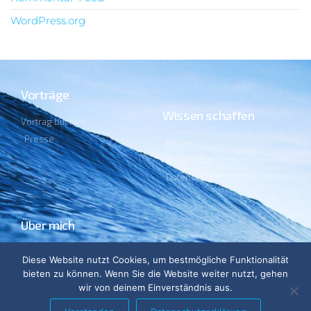
WordPress.org
Vorträge
Wissen schaffen
Vortrag buchen
Presse
Bücher
Impressum
Datenschutz
Über mich
Lebenslauf
Diese Website nutzt Cookies, um bestmögliche Funktionalität
Ehrenämter
bieten zu können. Wenn Sie die Website weiter nutzt, gehen
Blog
wir von deinem Einverständnis aus.