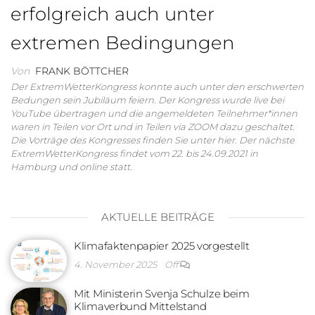
erfolgreich auch unter
extremen Bedingungen
Von
FRANK BÖTTCHER
Der ExtremWetterKongress konnte auch unter den erschwerten
Bedungen sein Jubiläum feiern. Der Kongress wurde live bei
YouTube übertragen und die angemeldeten Teilnehmer*innen
waren in Teilen vor Ort und in Teilen via ZOOM dazu geschaltet.
Die Vorträge des Kongresses finden Sie unter hier. Der nächste
ExtremWetterKongress findet vom 22. bis 24.09.2021 in
Hamburg und online statt.
AKTUELLE BEITRÄGE
Klimafaktenpapier 2025 vorgestellt
4. November 2025
Off
Mit Ministerin Svenja Schulze beim
Klimaverbund Mittelstand