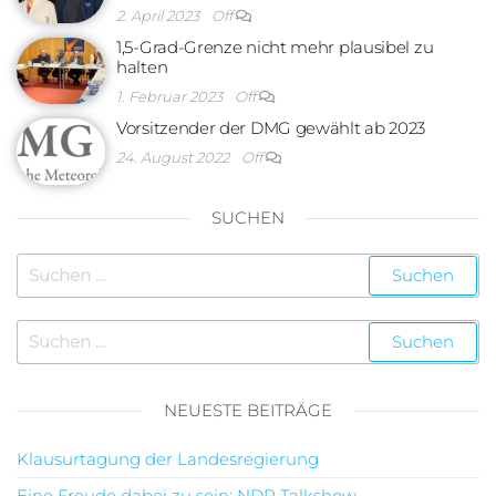
2. April 2023
Off
1,5-Grad-Grenze nicht mehr plausibel zu
halten
1. Februar 2023
Off
Vorsitzender der DMG gewählt ab 2023
24. August 2022
Off
SUCHEN
NEUESTE BEITRÄGE
Klausurtagung der Landesregierung
Eine Freude dabei zu sein: NDR Talkshow