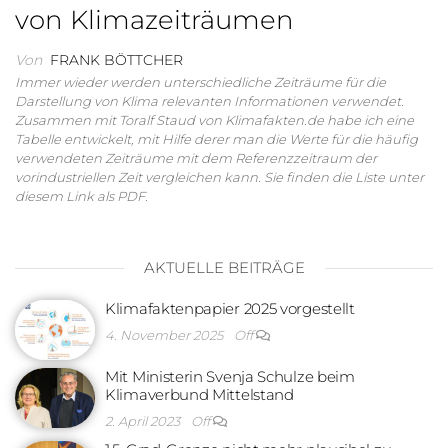
von Klimazeiträumen
Von
FRANK BÖTTCHER
Immer wieder werden unterschiedliche Zeiträume für die
Darstellung von Klima relevanten Informationen verwendet.
Zusammen mit Toralf Staud von Klimafakten.de habe ich eine
Tabelle entwickelt, mit Hilfe derer man die Werte für die häufig
verwendeten Zeiträume mit dem Referenzzeitraum der
vorindustriellen Zeit vergleichen kann. Sie finden die Liste unter
diesem Link als PDF.
AKTUELLE BEITRÄGE
Klimafaktenpapier 2025 vorgestellt
4. November 2025
Off
Mit Ministerin Svenja Schulze beim
Klimaverbund Mittelstand
2. April 2023
Off