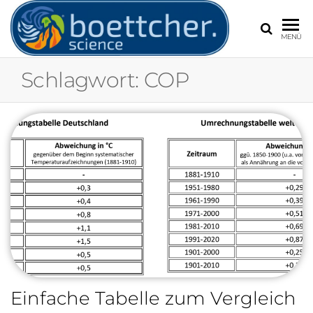
BOETT
Frank
MENÜ
Böttcher,
Experte für
Schlagwort:
COP
Extremwetter
Wetter und
Klimawandel
Einfache Tabelle zum Vergleich