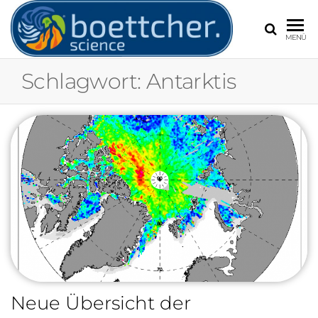
BOETT
Frank
MENÜ
Böttcher,
Experte für
Schlagwort:
Antarktis
Extremwetter
Wetter und
Klimawandel
Neue Übersicht der